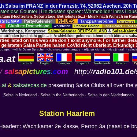
 21h Salsa im FRANZ in der Franzstr. 74, 52062 Aachen, 20h 
stenlose Counter
|
Heizkosten sparen: Wärmebilder Ihres Hau
taltung (Hochzeiten, Geburtstage, Betriebsfeste...) - Musik nach Wunsch im 
NEUES
Party-Kalender
Tanzpartnerbörse
/ SITE MAP
Tanzkurse
ich
Clubliste Deutschland
worldwide
Photos: Galerie
Tanzkleider + Tanz
, Workshops, Kongresse:
Salsa-Kalender DEUTSCHLAND
&
Salsa-Kalen
 stattfinden (und nicht ggfs. als Archivbilder gekennzeichnet sind) bitte an: salsa
ies listed on this web site don´t exist anymore. For further deta
 gelisteten Salsa Parties haben CoVid nicht überlebt. Erkundigt
nguage: - wähle Deine Sprache - choisissez votre langue - elija su idioma: - kies je taal: - selezi
a.at
deutsch
English
Français
Español
Nederlands
Italiano
/
s
a
l
s
a
p
i
c
t
u
r
e
s
.
c
o
m
http://
radio101.de/
.at
&
salsatecas.de
presenting Salsa Clubs all over the 
Salsa in Nederland - Salsa in the Netherlands - Salsa in den Niederlanden
Station Haarlem
 Haarlem: Wachtkamer 2e klasse, Perron 3a (naast de bra