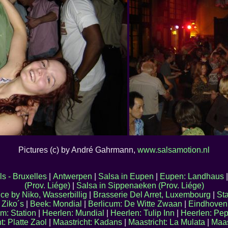
Pictures (c) by André Gahrmann,
www.salsamotion.nl
ls - Bruxelles
|
Antwerpen
|
Salsa in Eupen
|
Eupen: Landhaus
(Prov. Liége)
|
Salsa in Sippenaeken (Prov. Liége)
ce by Niko, Wasserbillig
|
Brasserie Del Arret, Luxembourg
|
St
 Ziko´s
|
Beek: Mondial
|
Berlicum: De Witte Zwaan
|
Eindhoven
m: Station
|
Heerlen: Mundial
|
Heerlen: Tulip Inn
|
Heerlen: Pep
t: Platte Zaol
|
Maastricht: Kadans
|
Maastricht: La Mulata
|
Maas