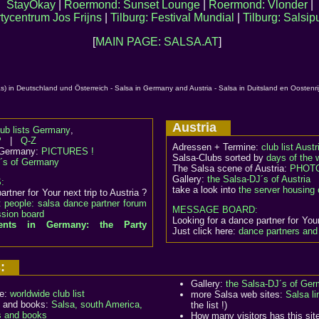
StayOkay
|
Roermond: Sunset Lounge
|
Roermond: Vlonder
|
tycentrum Jos Frijns
|
Tilburg: Festival Mundial
|
Tilburg: Salsi
[
MAIN PAGE: SALSA.AT
]
s) in Deutschland und Österreich - Salsa in Germany and Austria - Salsa in Duitsland en Oostenri
Austria
lub lists Germany
,
P
|
Q-Z
Adressen + Termine:
club list Austr
 Germany:
PICTURES !
Salsa-Clubs sorted by
days of the
J´s of Germany
The Salsa scene of Austria:
PHOTO
Gallery:
the Salsa-DJ´s of Austria
S:
take a look into
the server housing 
rtner for Your next trip to Austria ?
 people: salsa dance partner forum
MESSAGE BOARD:
ssion board
Looking for a dance partner for Your
vents in Germany: the Party
Just click here:
dance partners and 
us:
Gallery:
the Salsa-DJ´s of Ge
de:
worldwide club list
more Salsa web sites:
Salsa li
 and books:
Salsa, south America,
the list !)
s and books
How many visitors has this sit