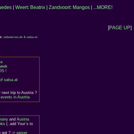
puedes
|
Weert: Beatrix
|
Zandvoort: Mangos
|
...MORE!
[
PAGE UP
]
jk:
salsatecas.de & salsa.at
ia
 week
S !
of salsa.at
 next trip to Austria ?
events in Austria
rmany
and
Austria
nks
(..add Your´s to
e got ? ->
server