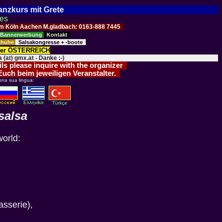
Tanzkurs mit Grete
ses
Raum Köln Aachen M.gladbach: 0163-888 7445
Bannerwerbung
Kontakt
schuhe
Salsakongresse + -boote
der ÖSTERREICH
 (at) gmx.at - Danke :-)
ils please inquire with the organizer
 Euch beim jeweiligen Veranstalter.
ona sua lingua:
Eλληvikα
Türkçe
salsa
world:
sserie),