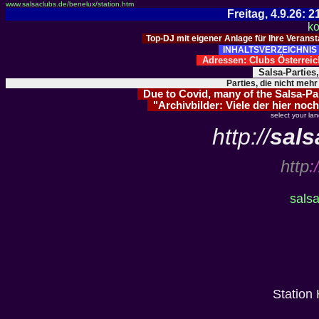
www.salsaclubs.de/benelux/station.htm
Freitag, 4.9.26:
ko
Top-DJ mit eigener Anlage für Ihre Verans
INHALTSVERZEICHNIS 
Adressen: Clubs Österre
Salsa-Parties
Parties, die nicht mehr
Due to Covid, many of the Salsa-Part
"Archivbilder: Viele der hier noch
select your la
http://
sals
http
:/
salsa
Station