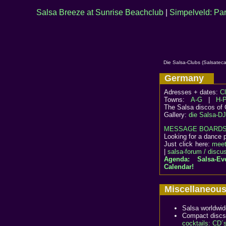
Salsa Breeze at Sunrise Beachclub
|
Simpelveld: Par
Die Salsa-Clubs (Salsateca
Germany
Adresses + dates:
C
Towns:
A-G
|
H-
The Salsa discos of
Gallery:
die Salsa-D
MESSAGE BOARD
Looking for a dance pa
Just click here:
meet
|
salsa-forum / discu
Agenda: Salsa-E
Calendar!
Miscellaneo
Salsa worldwi
Compact discs
cocktails: CD´