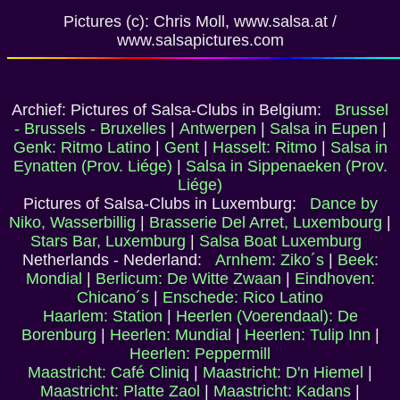
Pictures (c): Chris Moll, www.salsa.at /
www.salsapictures.com
Archief: Pictures of Salsa-Clubs in Belgium:
Brussel
- Brussels - Bruxelles
|
Antwerpen
|
Salsa in Eupen
|
Genk: Ritmo Latino
|
Gent
|
Hasselt: Ritmo
|
Salsa in
Eynatten (Prov. Liége)
|
Salsa in Sippenaeken (Prov.
Liége)
Pictures of Salsa-Clubs in Luxemburg:
Dance by
Niko, Wasserbillig
|
Brasserie Del Arret, Luxembourg
|
Stars Bar, Luxemburg
|
Salsa Boat Luxemburg
Netherlands - Nederland:
Arnhem: Ziko´s
|
Beek:
Mondial
|
Berlicum: De Witte Zwaan
|
Eindhoven:
Chicano´s
|
Enschede: Rico Latino
Haarlem: Station
|
Heerlen (Voerendaal): De
Borenburg
|
Heerlen: Mundial
|
Heerlen: Tulip Inn
|
Heerlen: Peppermill
Maastricht: Café Cliniq
|
Maastricht: D'n Hiemel
|
Maastricht: Platte Zaol
|
Maastricht: Kadans
|