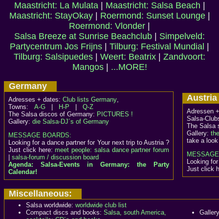
Maastricht: La Mulata
|
Maastricht: Salsa Beach
|
Maastricht: StayOkay
|
Roermond: Sunset Lounge
|
Roermond: Vlonder
|
Salsa Breeze at Sunrise Beachclub
|
Simpelveld:
Partycentrum Jos Frijns
|
Tilburg: Festival Mundial
|
Tilburg: Salsipuedes
|
Weert: Beatrix
|
Zandvoort:
Mangos
|
...MORE!
Germany
Austr
Adresses + dates:
Club lists Germany
,
Towns:
A-G
|
H-P
|
Q-Z
Adressen +
The Salsa discos of Germany:
PICTURES !
Salsa-Club
Gallery:
die Salsa-DJ´s of Germany
The Salsa 
Gallery:
th
MESSAGE BOARDS:
take a look
Looking for a dance partner for Your next trip to Austria ?
Just click here:
meet people: salsa dance partner forum
MESSAGE
|
salsa-forum / discussion board
Looking for
Agenda: Salsa-Events in Germany: the Party
Just click 
Calendar!
Miscellaneous:
Salsa worldwide:
worldwide club list
Compact discs and books:
Salsa, south America,
Galler