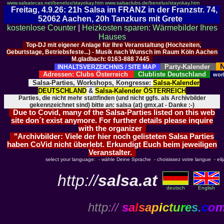
www.salsatecas.net/benelux/stayokay.htm
www.salsaclubs.de/benelux/stayokay.htm
Freitag, 4.9.26: 21h Salsa im FRANZ in der Franzstr. 74,
52062 Aachen, 20h Tanzkurs mit Grete
kostenlose Counter
|
Heizkosten sparen: Wärmebilder Ihres
Hauses
Top-DJ mit eigener Anlage für Ihre Veranstaltung (Hochzeiten,
Geburtstage, Betriebsfeste...) - Musik nach Wunsch im Raum Köln Aachen
M.gladbach: 0163-888 7445
N
Party-Kalender
INHALTSVERZEICHNIS / SITE MAP
Adressen: Clubs Österreich
Clubliste Deutschland
wor
Salsa-Parties, Workshops, Kongresse:
Salsa-Kalender
DEUTSCHLAND
&
Salsa-Kalender ÖSTERREICH
Parties, die nicht mehr stattfinden (und nicht ggfs. als Archivbilder
gekennzeichnet sind) bitte an: salsa (at) gmx.at - Danke :-)
Due to Covid, many of the Salsa-Parties listed on this web
site don´t exist anymore. For further details please inquire
with the organizer
"Archivbilder: Viele der hier noch gelisteten Salsa Parties
haben CoVid nicht überlebt. Erkundigt Euch beim jeweiligen
Veranstalter.
select your language: - wähle Deine Sprache - choisissez votre langue - elija 
http://
salsa.at
deutsch
English
http
://
s
a
l
s
a
p
i
c
t
u
r
e
s
.
c
o