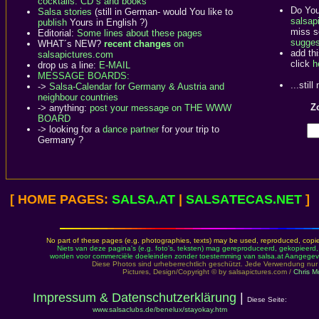
cocktails: CD´s and books
Do You
Salsa stories
(still in German- would You like to
salsapi
publish
Yours in English ?)
miss s
Editorial:
Some lines about these pages
sugges
WHAT´s NEW?
recent changes
on
add th
salsapictures.com
click
h
drop us a line:
E-MAIL
MESSAGE BOARDS:
...stil
->
Salsa-Calendar for Germany & Austria and
neighbour countries
Zo
-> anything:
post your message on THE WWW
BOARD
-> looking for a
dance partner
for your trip to
Germany ?
[ HOME PAGES:
SALSA
.AT
|
SALSA
TECAS.NET
]
No part of these pages (e.g. photographies, texts) may be used, reproduced, copied,
Niets van deze pagina's (e.g. foto's, teksten) mag gereproduceerd, gekopieerd
worden voor commerciële doeleinden zonder toestemming van salsa.at Aangegeve
Diese Photos sind urheberrechtlich geschützt. Jede Verwendung n
Pictures, Design/Copyright © by salsapictures.com /
Chris Mo
Impressum & Datenschutzerklärung
|
Diese Seite:
www.salsaclubs.de/benelux/stayokay.htm